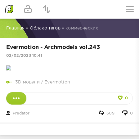
Главная
»
Облако тегов
» коммерческих
Evermotion - Archmodels vol.243
02/02/2023 10:41
3D модели
/
Evermotion
0
Predator
609
0