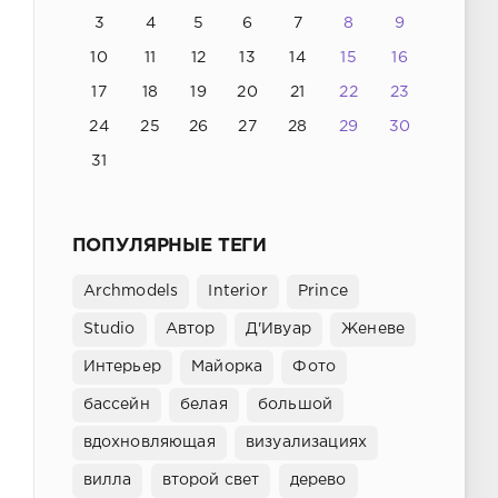
3
4
5
6
7
8
9
10
11
12
13
14
15
16
17
18
19
20
21
22
23
24
25
26
27
28
29
30
31
ПОПУЛЯРНЫЕ ТЕГИ
Archmodels
Interior
Prince
Studio
Автор
Д'Ивуар
Женеве
Интерьер
Майорка
Фото
бассейн
белая
большой
вдохновляющая
визуализациях
вилла
второй свет
дерево