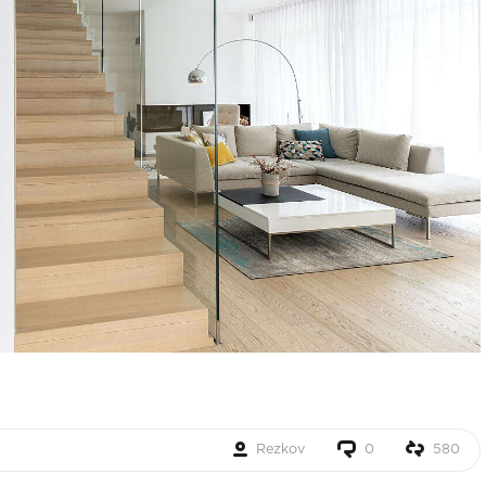
Rezkov
0
580